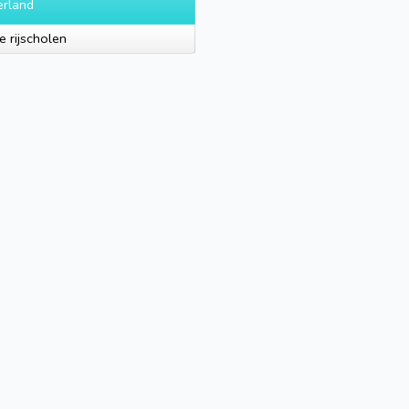
rland
e rijscholen