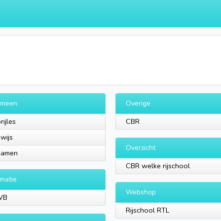
emeen
Overige
rijles
CBR
ewijs
Overzicht
xamen
CBR welke rijschool
rmatie
Webshop
WB
Rijschool RTL