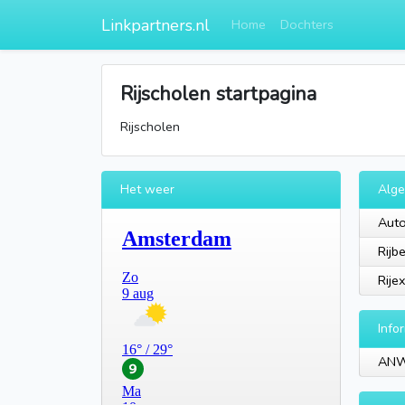
Linkpartners.nl
Home
Dochters
Rijscholen startpagina
Rijscholen
Het weer
Alg
Auto
Rijb
Rije
Info
AN